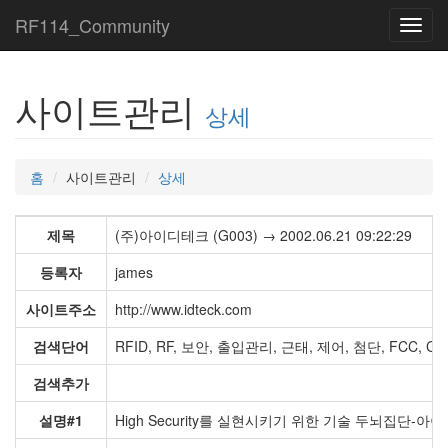
RF114_Community
Toggl
navig
사이트관리
상세
홈
사이트관리
상세
제목
(주)아이디테크 (G003) → 2002.06.21 09:22:29
등록자
james
사이트주소
http://www.idteck.com
검색단어
RFID, RF, 보안, 출입관리, 근태, 제어, 첨단, FCC, CE
검색추가
설명#1
High Security를 실현시키기 위한 기술 두뇌집단-아이