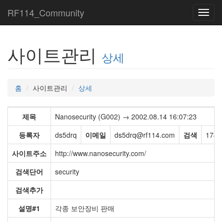
RF114_Community
Toggl
navig
사이트관리
상세
홈
사이트관리
상세
제목
Nanosecurity (G002) → 2002.08.14 16:07:23
등록자
ds5drq
이메일
ds5drq@rf114.com
검색
174,
사이트주소
http://www.nanosecurity.com/
검색단어
security
검색추가
설명#1
각종 보안장비 판매