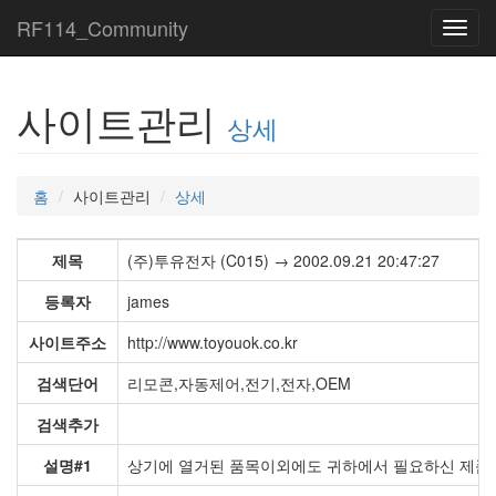
RF114_Community
Toggl
navig
사이트관리
상세
홈
사이트관리
상세
제목
(주)투유전자 (C015) → 2002.09.21 20:47:27
등록자
james
사이트주소
http://www.toyouok.co.kr
검색단어
리모콘,자동제어,전기,전자,OEM
검색추가
설명#1
상기에 열거된 품목이외에도 귀하에서 필요하신 제품에