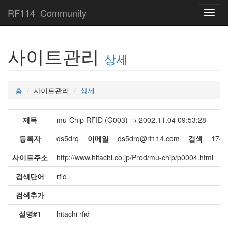
RF114_Community
Toggl
navig
사이트관리
상세
홈
사이트관리
상세
제목
mu-Chip RFID (G003) → 2002.11.04 09:53:28
등록자
ds5drq
이메일
ds5drq@rf114.com
검색
174,
사이트주소
http://www.hitachi.co.jp/Prod/mu-chip/p0004.html
검색단어
rfid
검색추가
설명#1
hitachi rfid