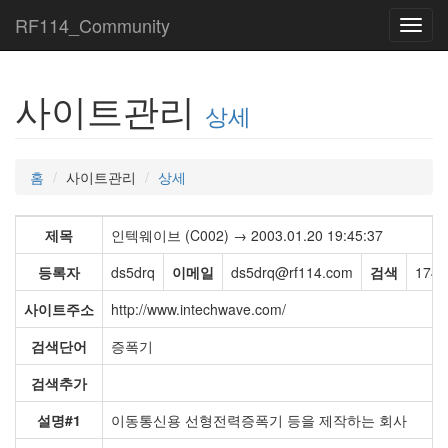
RF114_Community
Toggl
navig
사이트관리
상세
홈
사이트관리
상세
제목
인텍웨이브 (C002) → 2003.01.20 19:45:37
등록자
ds5drq
이메일
ds5drq@rf114.com
검색
174,
사이트주소
http://www.intechwave.com/
검색단어
증폭기
검색추가
설명#1
이동통신용 선형전력증폭기 등을 제작하는 회사