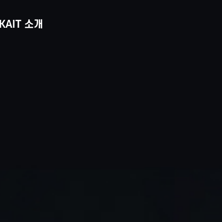
KAIT 소개
언
통
전
어
합
체
선
검
메
택
색
뉴
열
기