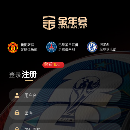
送
18
元
注册
登录