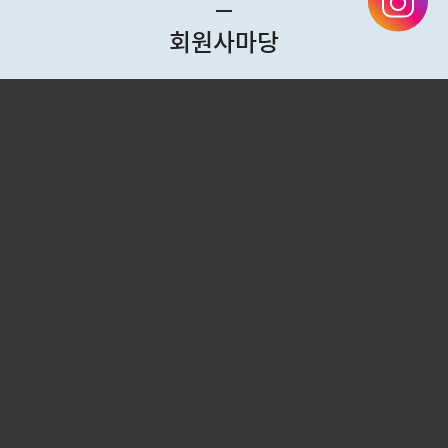
회원사마당
㈜SBS
한국
㈜LG유플러스
㈜캐
LG전자㈜
㈜ B
㈜이노와이어리스
㈜CJ
주식회사 펀진
ICT