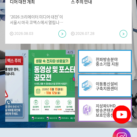
디어 대전 개최
스 주의 안내
'2026 크리에이터 미디어 대전'이
서울시 마곡 코엑스에서 열립니다!
- 일정 : '26. 8. 28.(금) ~ 8. 29.(토)-
장소 : 서울시 마곡 코엑스 1F 전시
2026.08.03
2026.07.28
장 & ...
4
/
5
전파방송분야
중소기업 지원
이동통신설비
구축지원센터
지상파UHD
방송콘텐츠
보호인증센터