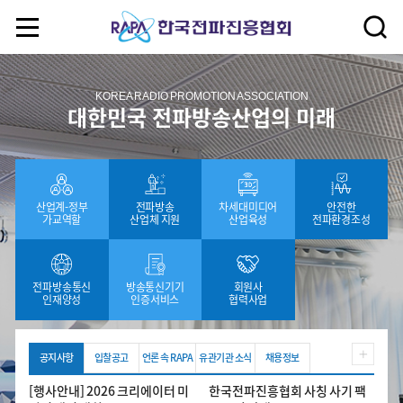
KOREA RADIO PROMOTION ASSOCIATION
대한민국 전파방송산업의 미래
산업계-정부
전파방송
차세대미디어
안전한
가교역할
산업체 지원
산업육성
전파환경조성
전파방송통신
방송통신기기
회원사
인재양성
인증서비스
협력사업
공지사항
입찰공고
언론 속 RAPA
유관기관 소식
채용정보
[행사안내] 2026 크리에이터 미
한국전파진흥협회 사칭 사기 팩