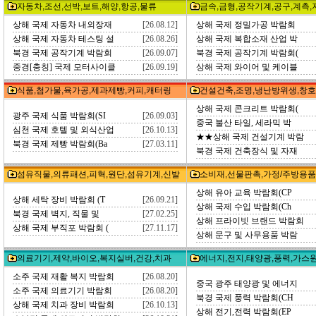
자동차,조선,선박,보트,해양,항공,물류
금속,금형,공작기계,공구,계측,
상해 국제 자동차 내외장재
[26.08.12]
상해 국제 정밀가공 박람회
상해 국제 자동차 테스팅 설
[26.08.26]
상해 국제 복합소재 산업 박
북경 국제 공작기계 박람회
[26.09.07]
북경 국제 공작기계 박람회(
중경[충칭] 국제 모터사이클
[26.09.19]
상해 국제 와이어 및 케이블
식품,첨가물,육가공,제과제빵,커피,캐터링
건설건축,조명,냉난방위생,창호
상해 국제 콘크리트 박람회(
광주 국제 식품 박람회(SI
[26.09.03]
중국 불산 타일, 세라믹 박
심천 국제 호텔 및 외식산업
[26.10.13]
★★상해 국제 건설기계 박람
북경 국제 제빵 박람회(Ba
[27.03.11]
북경 국제 건축장식 및 자재
섬유직물,의류패션,피혁,원단,섬유기계,신발
소비재,선물판촉,가정/주방용품
상해 유아 교육 박람회(CP
상해 세탁 장비 박람회 (T
[26.09.21]
상해 국제 수입 박람회(Ch
북경 국제 벽지, 직물 및
[27.02.25]
상해 프라이빗 브랜드 박람회
상해 국제 부직포 박람회 (
[27.11.17]
상해 문구 및 사무용품 박람
의료기기,제약,바이오,복지실버,건강,치과
에너지,전지,태양광,풍력,가스
소주 국제 재활 복지 박람회
[26.08.20]
중국 광주 태양광 및 에너지
소주 국제 의료기기 박람회
[26.08.20]
북경 국제 풍력 박람회(CH
상해 국제 치과 장비 박람회
[26.10.13]
상해 전기,전력 박람회(EP