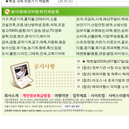
★북경 국제 의료기기 박람회
[26.10.21]
가구,목공기계,홈직물,인테리어,소품
보석,귀금속,시계,패션주얼리,액
건설건축,조명,냉난방위생,창호,석재,조경
보안기기,산업안전,방재,소방산업
광고/SIGN,음향,악기,방송,영상,TV,영화
섬유직물,의류패션,피혁,원단,섬유
광학,안경,렌즈,분석기기,레이저
소비재,선물판촉,가정/주방용품,
금속,금형,공작기계,공구,계측,자동화,용접
스포츠/운동,자전거,아웃도어,골프
농수산업,유기농,농기계,원예,축산,임업
식품,첨가물,육가공,제과제빵,커피
도서,출판,디자인,그래픽,인쇄,교육기자재
애완동물/용품,관광,발명,라이센스
★ 제헌절(2026년07월17일/
(참조) 정부기관 사칭 피싱 범
(참조) 해외여행 및 체류시 
(참조) 라오스 내 초국가범죄 
(참조) 해외여행시 의약품 소지
사업자등록번호: 104-81-85241, 관광사업등록증: 2021-000001, 통신판매업신고증: 2021-서울도봉-0074, 국제항공운송협회[IATA].
기획여행보증공제보험[2억원]가입, 국내외여행업영업보증보험[1억원]가입. (주)IEB박람회투어(IEB-TOUR : www.iebtour.com)
서울시 도봉구 마들로11길 57, 802호 (창동, EQ빌딩) (우:01414)
사업자 정보 확인
고객센터 T:02)732-5688. F:02)732-5668.
Copyrightⓒ 2003-2025 (주)아이이비박람회투어 All rights reserved