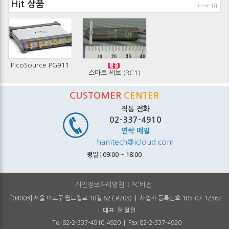
Hit 상품
Pico Technology에서 25GHz 샘플러 ...
24.11.13
PicoScope 7: 향상된 성능 및 사용자...
23.07.13
코로나 사태로 번진 반도체 품귀 현상...
21.12.20
Pico Technology 사 PicoLog Cloud ...
21.09.25
PC 오실로스코프 최강자 탄생, Pico...
20.02.26
PicoSource PG911
스마트 써보 (RC1)
PC 오실로스코프 사용자 교육 비디오...
20.02.03
CUSTOMER
CENTER
직통 전화
02-337-4910
연락 메일
hanitech@icloud.com
평일 : 09:00 ~ 18:00
개인정보처리방침
PC버전
[04003] 서울 마포구 월드컵로 10길 62 ( #205) | 사업자 등록번호 105-07-12362
| 대표: 한 철헌
Tel 82-2-337-4910,4920 | Fax 82-2-337-4920