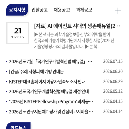
MO
공지사항
입찰공고
채용공고
과제공모
[자료] AI 에이전트 시대의 생존매뉴얼(2025년 기술영향평가 결과..
21
▶ 본 책자는 과학기술정보통신부의 위탁을 받아
2026.07.
한국과학기술기획평가원에서 시행한 사업(2025년
기술영향평가)의 결과물입니다. ▶ 본 책..
2026년도 7월 「국가연구개발혁신법 매뉴얼」 개정 안내
2026.07.
15
[긴급/주의] 사칭피해 예방 안내문
2026.06.
30
KISTEP 대표홈페이지 이용자 만족도조사 안내
2026.06.
29
2026년도 국가연구개발혁신법 매뉴얼 개정 안내
2026.05.
12
‘2026년 KISTEP Fellowship Program’ 과제공모 선정결과 안내
2026.04.
15
2026년도 연구지원체계평가 및 간접비고시비율 산출 안내 공고
2026.04.
14
카드뉴스