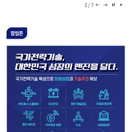
3
/
7
정지
재생
팝업존