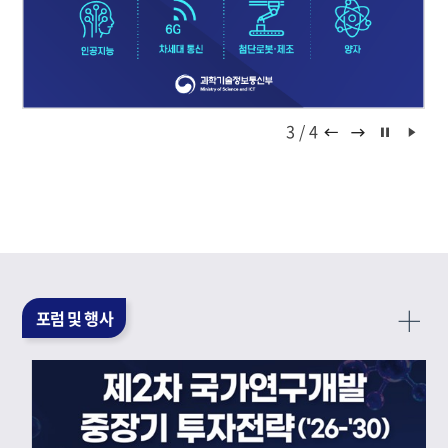
3
/
4
정지
재생
MO
포럼 및 행사