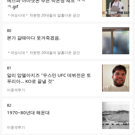
에스파 아마겟돈 추는 박은영 셰프 ㅋㅋ
ㅋ.gif
카페명
＊여성시대＊ 차분한 20대들의 알흠다운 공간
순
80
위
본가 갈때마다 웃겨죽겠음.
카페명
＊여성시대＊ 차분한 20대들의 알흠다운 공간
순
81
위
알리 압델아지즈 "우스만 UFC 데뷔전은 토
푸리아… KO로 끝낼 것"
카페명
이종격투기
순
82
위
1970~80년대 해운대
카페명
이종격투기