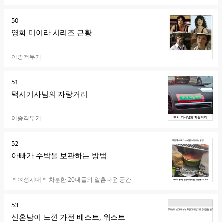
순
50
위
영화 미이라 시리즈 근황
카페명
이종격투기
순
51
위
택시기사님의 자랑거리
카페명
이종격투기
순
52
위
아빠가 수박을 보관하는 방법
카페명
＊여성시대＊ 차분한 20대들의 알흠다운 공간
순
53
위
신혼남이 느낀 가전 베스트, 워스트