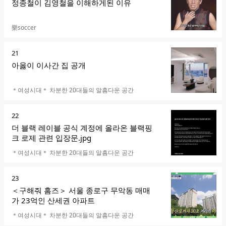
위
정종철이 김영철을 이해하게된 이유
카페명
樂soccer
순
21
위
아옳이 이사간 집 공개
카페명
＊여성시대＊ 차분한 20대들의 알흠다운 공간
순
22
위
더 블랙 레이블 공식 계정에 올라온 블랙핑
크 로제 관련 입장문.jpg
카페명
＊여성시대＊ 차분한 20대들의 알흠다운 공간
순
23
위
＜구해줘 홈즈＞ 서울 종로구 무악동 매매
가 23억인 산세권 아파트
카페명
＊여성시대＊ 차분한 20대들의 알흠다운 공간