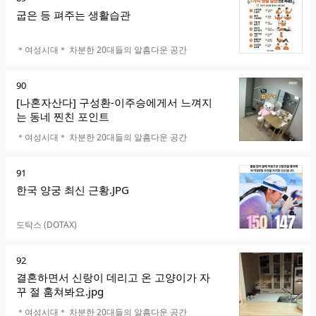
위
굽은 등 펴주는 생활습관
카페명
＊여성시대＊ 차분한 20대들의 알흠다운 공간
순
90
위
[나혼자산다] 구성환-이주승에게서 느껴지
는 동네 찐친 포인트
카페명
＊여성시대＊ 차분한 20대들의 알흠다운 공간
순
91
위
한국 양궁 최신 근황.JPG
카페명
도탁스 (DOTAX)
순
92
위
결혼하면서 신랑이 데리고 온 고양이가 자
꾸 절 훔쳐봐요.jpg
카페명
＊여성시대＊ 차분한 20대들의 알흠다운 공간