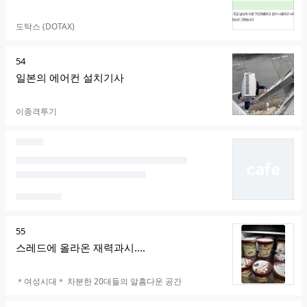
카페명
도탁스 (DOTAX)
순
54
위
일본의 에어컨 설치기사
카페명
이종격투기
순
55
위
스레드에 올라온 재력과시....
카페명
＊여성시대＊ 차분한 20대들의 알흠다운 공간