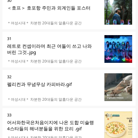
순
30
위
＜호프＞ 호포항 주민과 외계인들 포스터
카페명
＊여성시대＊ 차분한 20대들의 알흠다운 공간
순
31
위
레트로 컨셉이라며 최근 여돌이 쓰고 나와
버린 그것..jpg
카페명
＊여성시대＊ 차분한 20대들의 알흠다운 공간
순
32
위
펠리컨과 무념무상 카피바라.gif
카페명
＊여성시대＊ 차분한 20대들의 알흠다운 공간
순
33
위
어서와한국은처음이지에 나온 도합 미슐랭
4스타들의 해녀분들을 위한 요리 .gif
카페명
＊여성시대＊ 차분한 20대들의 알흠다운 공간