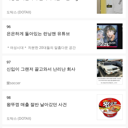
카페명
도탁스 (DOTAX)
순
96
위
은은하게 돌아있는 런닝맨 유튜브
카페명
＊여성시대＊ 차분한 20대들의 알흠다운 공간
순
97
위
신입이 그랜저 끌고와서 난리난 회사
카페명
樂soccer
순
98
위
왕뚜껑 매출 절반 날아갔던 사건
카페명
도탁스 (DOTAX)