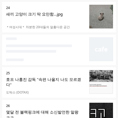
순
24
위
새끼 고양이 크기 딱 요만함...jpg
카페명
＊여성시대＊ 차분한 20대들의 알흠다운 공간
순
25
위
호프 나홍진 감독 "속편 나올지 나도 모르겠
다"
카페명
도탁스 (DOTAX)
순
26
위
몇달 전 블랙핑크에 대해 소신발언한 말왕
ㅋㅋ