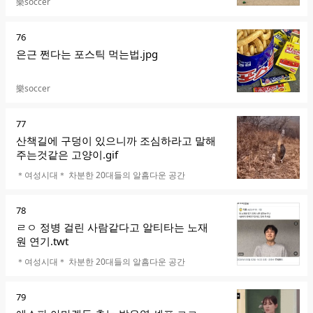
카페명
樂soccer
순
76
위
은근 쩐다는 포스틱 먹는법.jpg
카페명
樂soccer
순
77
위
산책길에 구덩이 있으니까 조심하라고 말해
주는것같은 고양이.gif
카페명
＊여성시대＊ 차분한 20대들의 알흠다운 공간
순
78
위
ㄹㅇ 정병 걸린 사람같다고 알티타는 노재
원 연기.twt
카페명
＊여성시대＊ 차분한 20대들의 알흠다운 공간
순
79
위