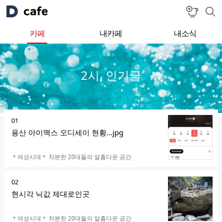
c
카
카
페
페
a
카
만
카페
내카페
내소식
검
f
들
페
색
추
카
기
메
e
페
천
2시, 인기글
인
뉴
기
글
순
01
위
용산 아이맥스 오디세이 현황...jpg
카페명
＊여성시대＊ 차분한 20대들의 알흠다운 공간
순
02
위
현시각 닉값 제대로인곳
카페명
＊여성시대＊ 차분한 20대들의 알흠다운 공간