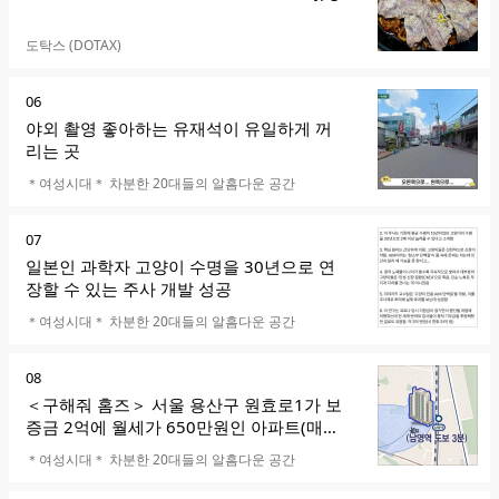
카페명
도탁스 (DOTAX)
순
06
위
야외 촬영 좋아하는 유재석이 유일하게 꺼
리는 곳
카페명
＊여성시대＊ 차분한 20대들의 알흠다운 공간
순
07
위
일본인 과학자 고양이 수명을 30년으로 연
장할 수 있는 주사 개발 성공
카페명
＊여성시대＊ 차분한 20대들의 알흠다운 공간
순
08
위
＜구해줘 홈즈＞ 서울 용산구 원효로1가 보
증금 2억에 월세가 650만원인 아파트(매매
는 24억)
카페명
＊여성시대＊ 차분한 20대들의 알흠다운 공간