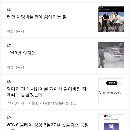
순
66
위
런던 대영박물관이 싫어하는 짤
카페명
이종격투기
순
67
위
1948년 슈퍼맨
카페명
이종격투기
순
68
위
엄마가 앤 해서웨이를 닮아서 잃어버린 자
매라고 농담했는데
카페명
＊여성시대＊ 차분한 20대들의 알흠다운 공간
순
69
위
GTA 6 플레이 영상 8월27일 넷플릭스 독점