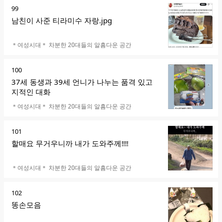
순
99
위
남친이 사준 티라미수 자랑.jpg
카페명
＊여성시대＊ 차분한 20대들의 알흠다운 공간
순
100
위
37세 동생과 39세 언니가 나누는 품격 있고
지적인 대화
카페명
＊여성시대＊ 차분한 20대들의 알흠다운 공간
순
101
위
할매요 무거우니까 내가 도와주께‼️‼️
카페명
＊여성시대＊ 차분한 20대들의 알흠다운 공간
순
102
위
똥손모음