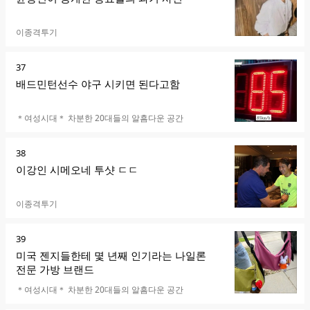
카페명
이종격투기
순
37
위
배드민턴선수 야구 시키면 된다고함
카페명
＊여성시대＊ 차분한 20대들의 알흠다운 공간
순
38
위
이강인 시메오네 투샷 ㄷㄷ
카페명
이종격투기
순
39
위
미국 젠지들한테 몇 년째 인기라는 나일론
전문 가방 브랜드
카페명
＊여성시대＊ 차분한 20대들의 알흠다운 공간