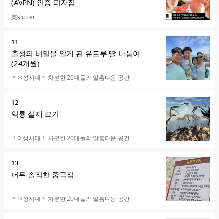
(AVPN) 인증 피자집
카페명
樂soccer
순
11
위
출생의 비밀을 알게 된 유트루 딸 나음이
(24개월)
카페명
＊여성시대＊ 차분한 20대들의 알흠다운 공간
순
12
위
익룡 실제 크기
카페명
＊여성시대＊ 차분한 20대들의 알흠다운 공간
순
13
위
너무 솔직한 중국집
카페명
＊여성시대＊ 차분한 20대들의 알흠다운 공간