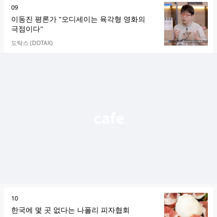
순
09
위
이동진 평론가 "오디세이는 육각형 영화의
극점이다"
카페명
도탁스 (DOTAX)
순
10
위
한국에 몇 곳 없다는 나폴리 피자협회