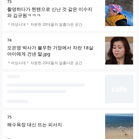
순
73
위
촬영하다가 찐텐으로 신난 것 같은 이수지
와 김규원ㅋㅋㅋ
카페명
＊여성시대＊ 차분한 20대들의 알흠다운 공간
순
74
위
오은영 박사가 불우한 가정에서 자란 18살
아이에게 건넨 말.jpg
카페명
＊여성시대＊ 차분한 20대들의 알흠다운 공간
순
75
위
해수욕장 대신 뜨는 피서지