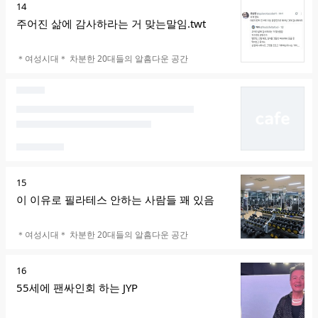
순
14
위
주어진 삶에 감사하라는 거 맞는말임.twt
카페명
＊여성시대＊ 차분한 20대들의 알흠다운 공간
순
15
위
이 이유로 필라테스 안하는 사람들 꽤 있음
카페명
＊여성시대＊ 차분한 20대들의 알흠다운 공간
순
16
위
55세에 팬싸인회 하는 JYP