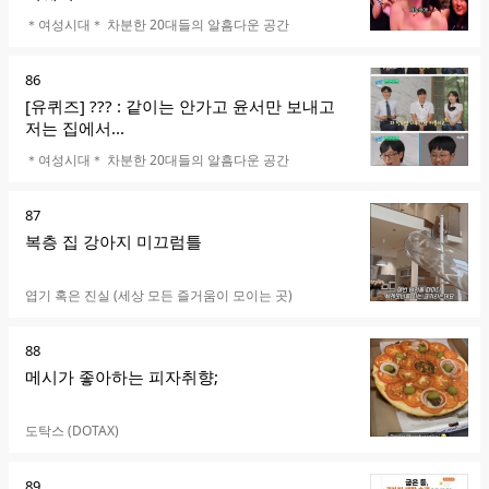
카페명
＊여성시대＊ 차분한 20대들의 알흠다운 공간
순
86
위
[유퀴즈] ??? : 같이는 안가고 윤서만 보내고
저는 집에서...
카페명
＊여성시대＊ 차분한 20대들의 알흠다운 공간
순
87
위
복층 집 강아지 미끄럼틀
카페명
엽기 혹은 진실 (세상 모든 즐거움이 모이는 곳)
순
88
위
메시가 좋아하는 피자취향;
카페명
도탁스 (DOTAX)
순
89