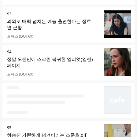
순
93
위
의외로 매력 넘치는 예능 출연한다는 정호
연 근황
카페명
도탁스 (DOTAX)
순
94
위
정말 오랜만에 스크린 복귀한 엘리엇(엘렌)
페이지
카페명
도탁스 (DOTAX)
순
95
위
하승진 가뿐하게 넘겨버리는 조준호.gif