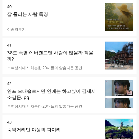
순
40
위
잘 풀리는 사람 특징
카페명
이종격투기
순
41
위
38도 폭염 에버랜드엔 사람이 많을까 적을
까?
카페명
＊여성시대＊ 차분한 20대들의 알흠다운 공간
순
42
위
연프 모태솔로지만 연애는 하고싶어 김재서
소감문.jpg
카페명
＊여성시대＊ 차분한 20대들의 알흠다운 공간
순
43
위
뚝딱거리던 야생의 파이리