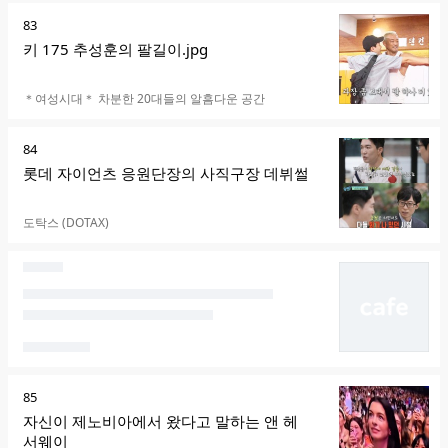
순
83
위
키 175 추성훈의 팔길이.jpg
카페명
＊여성시대＊ 차분한 20대들의 알흠다운 공간
순
84
위
롯데 자이언츠 응원단장의 사직구장 데뷔썰
카페명
도탁스 (DOTAX)
순
85
위
자신이 제노비아에서 왔다고 말하는 앤 헤
서웨이