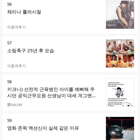
순
56
위
채리나 룰라시절
카페명
이종격투기
순
57
위
소림축구 25년 후 모습
카페명
이종격투기
순
58
위
키크니) 선천적 근육병인 아이를 예뻐해 주
시던 공익근무요원 선생님이 대세 개그맨이
되었습니다
카페명
樂soccer
순
59
위
영화 존윅 액션신이 실제 같은 이유