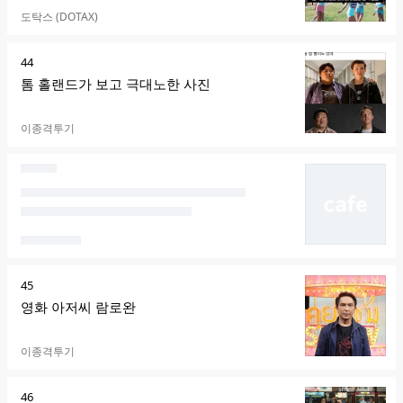
카페명
도탁스 (DOTAX)
순
44
위
톰 홀랜드가 보고 극대노한 사진
카페명
이종격투기
순
45
위
영화 아저씨 람로완
카페명
이종격투기
순
46