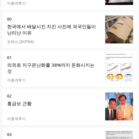
카페명
이종격투기
순
60
위
한국에서 배달시킨 치킨 사진에 외국인들이
난리난 이유
카페명
도탁스 (DOTAX)
순
61
위
의외로 지구온난화를 38%까지 둔화시키는
것
카페명
이종격투기
순
62
위
홍금보 근황
카페명
이종격투기
순
63