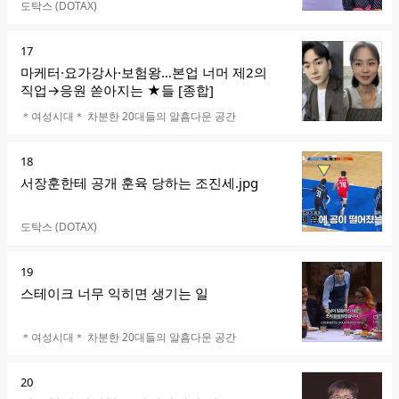
카페명
도탁스 (DOTAX)
순
17
위
마케터·요가강사·보험왕…본업 너머 제2의
직업→응원 쏟아지는 ★들 [종합]
카페명
＊여성시대＊ 차분한 20대들의 알흠다운 공간
순
18
위
서장훈한테 공개 훈육 당하는 조진세.jpg
카페명
도탁스 (DOTAX)
순
19
위
스테이크 너무 익히면 생기는 일
카페명
＊여성시대＊ 차분한 20대들의 알흠다운 공간
순
20