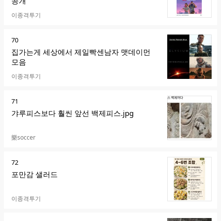
공개
카페명
이종격투기
순
70
위
집가는게 세상에서 제일빡센남자 맷데이먼
모음
카페명
이종격투기
순
71
위
갸루피스보다 훨씬 앞선 백제피스.jpg
카페명
樂soccer
순
72
위
포만감 샐러드
카페명
이종격투기