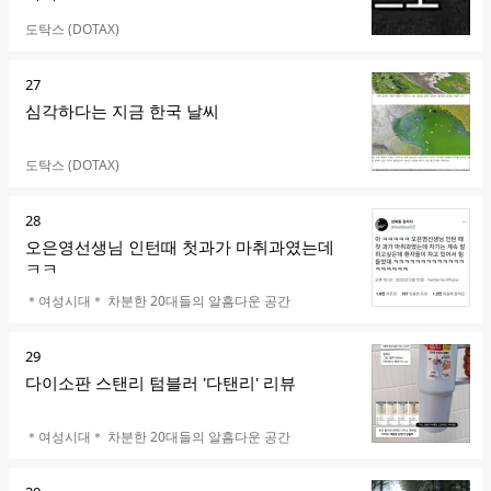
카페명
도탁스 (DOTAX)
순
27
위
심각하다는 지금 한국 날씨
카페명
도탁스 (DOTAX)
순
28
위
오은영선생님 인턴때 첫과가 마취과였는데
ㅋㅋ
카페명
＊여성시대＊ 차분한 20대들의 알흠다운 공간
순
29
위
다이소판 스탠리 텀블러 '다탠리' 리뷰
카페명
＊여성시대＊ 차분한 20대들의 알흠다운 공간