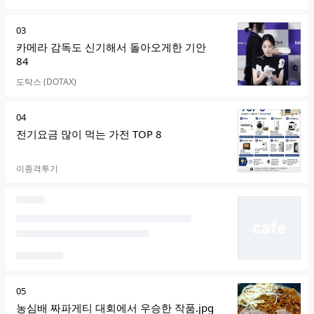
순
03
위
카메라 감독도 신기해서 돌아오게한 기안
84
카페명
도탁스 (DOTAX)
순
04
위
전기요금 많이 먹는 가전 TOP 8
카페명
이종격투기
순
05
위
농심배 짜파게티 대회에서 우승한 작품.jpg