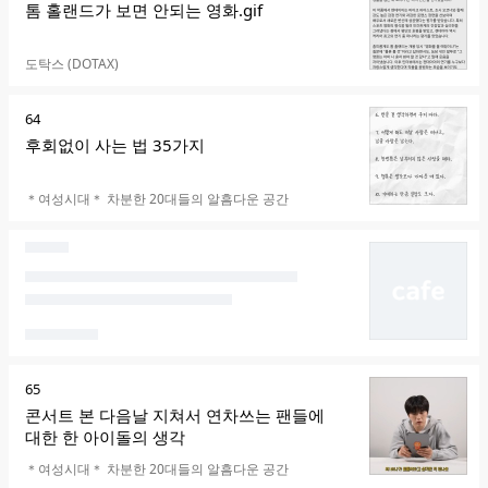
위
톰 홀랜드가 보면 안되는 영화.gif
카페명
도탁스 (DOTAX)
순
64
위
후회없이 사는 법 35가지
카페명
＊여성시대＊ 차분한 20대들의 알흠다운 공간
순
65
위
콘서트 본 다음날 지쳐서 연차쓰는 팬들에
대한 한 아이돌의 생각
카페명
＊여성시대＊ 차분한 20대들의 알흠다운 공간