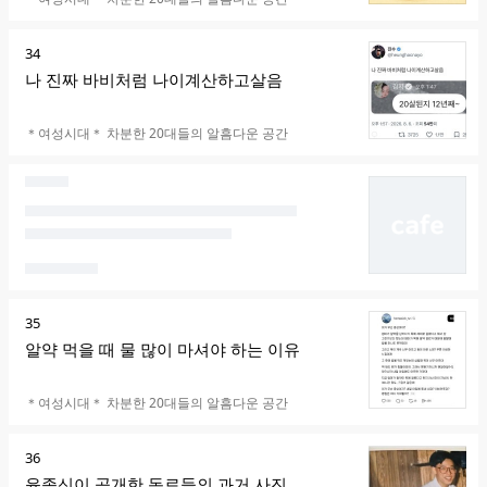
순
34
위
나 진짜 바비처럼 나이계산하고살음
카페명
＊여성시대＊ 차분한 20대들의 알흠다운 공간
순
35
위
알약 먹을 때 물 많이 마셔야 하는 이유
카페명
＊여성시대＊ 차분한 20대들의 알흠다운 공간
순
36
위
윤종신이 공개한 동료들의 과거 사진