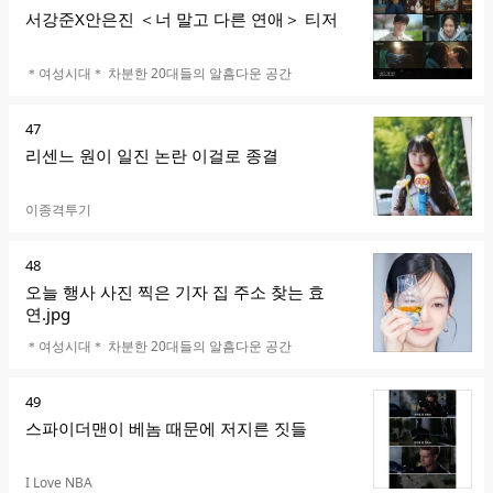
위
서강준X안은진 ＜너 말고 다른 연애＞ 티저
카페명
＊여성시대＊ 차분한 20대들의 알흠다운 공간
순
47
위
리센느 원이 일진 논란 이걸로 종결
카페명
이종격투기
순
48
위
오늘 행사 사진 찍은 기자 집 주소 찾는 효
연.jpg
카페명
＊여성시대＊ 차분한 20대들의 알흠다운 공간
순
49
위
스파이더맨이 베놈 때문에 저지른 짓들
카페명
I Love NBA