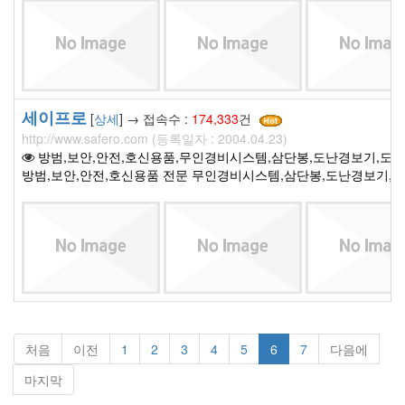
세이프로
[
상세
] → 접속수 :
174,333
건
http://www.safero.com (등록일자 : 2004.04.23)
방범,보안,안전,호신용품,무인경비시스템,삼단봉,도난경보기,도
방범,보안,안전,호신용품 전문 무인경비시스템,삼단봉,도난경보기,
처음
이전
1
2
3
4
5
6
7
다음에
마지막