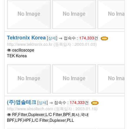
Tektronix Korea
[
상세
] → 접속수 :
174,333
건
http://www.tektronix.co.kr (등록일자 : 2003.01.03)
oscilloscope
TEK Korea
(주)앱솔테크
[
상세
] → 접속수 :
174,333
건
http://www.absoltech.com (등록일자 : 2003.01.10)
RF,Filter,Duplexer,L/C Filter,BPF,회사,국내
BPF,LPF,HPF,L/C Filter,Duplexer,PLL