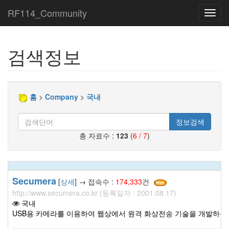
RF114_Community
Toggl
navig
검색정보
홈
>
Company
>
국내
정보검색
총 자료수 :
123
(
6 / 7
)
Secumera
[
상세
] → 접속수 :
174,333
건
http://www.secumera.co.kr (등록일자 : 2001.08.17)
국내
USB용 카메라를 이용하여 웹상에서 원격 화상전송 기술을 개발하는 