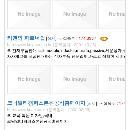
키맨의 파트너쉽
[
상세
] → 접속수 :
174,333
건
http://www.keymen.co.kr (등록일자 : 2001.10.23)
전자부품판매,ic,rf,module,inductor,murata,passive,세운상가,
자사재고를 직접판매하는 전자부품 전문업체,빠르고 정확한 서비스
크낙멀티캠퍼스본원공식홈페이지
[
상세
] → 접속수 :
174,3
http://www.knac.co.kr (등록일자 : 2002.02.09)
교육,학원,디자인,국내
크낙멀티캠퍼스본원공식홈페이지