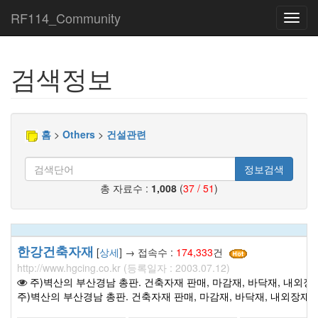
RF114_Community
Toggl
navig
검색정보
홈
>
Others
>
건설관련
정보검색
총 자료수 :
1,008
(
37 / 51
)
한강건축자재
[
상세
] → 접속수 :
174,333
건
http://www.hgcing.co.kr (등록일자 : 2003.07.12)
주)벽산의 부산경남 총판. 건축자재 판매, 마감재, 바닥재, 내외장
주)벽산의 부산경남 총판. 건축자재 판매, 마감재, 바닥재, 내외장재,