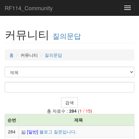
RF114_Community
Toggl
navig
커뮤니티
질의문답
홈
커뮤니티
질의문답
검색
총 자료수 :
284
(
1 / 15
)
순번
제목
284
[일반]
블로그 질문입니다.