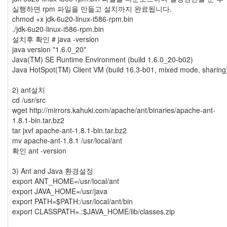
실행하면 rpm 파일을 만들고 설치까지 완료됩니다.
chmod +x jdk-6u20-linux-i586-rpm.bin
./jdk-6u20-linux-i586-rpm.bin
설치후 확인 # java -version
java version "1.6.0_20"
Java(TM) SE Runtime Environment (build 1.6.0_20-b02)
Java HotSpot(TM) Client VM (build 16.3-b01, mixed mode, sharing
2) ant설치
cd /usr/src
wget http://mirrors.kahuki.com/apache/ant/binaries/apache-ant-
1.8.1-bin.tar.bz2
tar jxvf apache-ant-1.8.1-bin.tar.bz2
mv apache-ant-1.8.1 /usr/local/ant
확인 ant -version
3) Ant and Java 환경설정
export ANT_HOME=/usr/local/ant
export JAVA_HOME=/usr/java
export PATH=$PATH:/usr/local/ant/bin
export CLASSPATH=.:$JAVA_HOME/lib/classes.zip