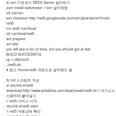
4) svn 다운로드 RED5 Server 설치하기
yum install subversion // svn 설치방법
cd /usr/src
svn checkout http://red5.googlecode.com/svn/java/server/trunk/
red5
mv red5 /usr/local/
cd /usr/local/red5
ant prepare
ant dist
you will see a ton of lines, but you should get at last
BUILD SUCCESSFUL
cp -r dist/conf .
./red5.sh
# 참고 /home/red5 개정으로 설치해도 됨
5) Init 스크립트 작성
vi /etc/init.d/red5
download http://www.sohailriaz.com/downloads/red5.txt // 여기소스
이용하여 붙여넣기
// red5 서비스 시작
/etc/init.d/red5 start
// red5 작동상태 확인