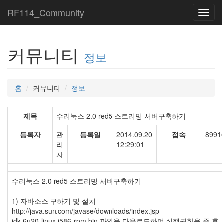
RF114_Community
Toggl
navig
커뮤니티
정보
홈
커뮤니티
정보
제목
수리눅스 2.0 red5 스트리밍 서버구축하기
등록자
관
등록일
2014.09.20
접속
8991
리
12:29:01
자
수리눅스 2.0 red5 스트리밍 서버구축하기
1) 자바소스 구하기 및 설치
http://java.sun.com/javase/downloads/index.jsp
jdk-6u20-linux-i586-rpm.bin 파일을 다운로드하여 실행권한을 준 후