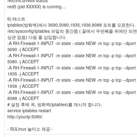
/etc/init.d/red5 status
red5 (pid XXXXX) is running…
6) 테스트
iptables(방화벽)에서 3690,5080,1935,1936,8088 포트를 오픈한다.
/etc/sysconfig/iptables 파일의 중간쯤 ( 끝에서 두번째줄 위에만 되면
상관 없음) 다음 줄 삽입합니다.
-A RH-Firewall-1-INPUT -m state --state NEW -m tcp -p tcp --dport
3690 -j ACCEPT
-A RH-Firewall-1-INPUT -m state --state NEW -m tcp -p tcp --dport
5080 -j ACCEPT
-A RH-Firewall-1-INPUT -m state --state NEW -m tcp -p tcp --dport
1935 -j ACCEPT
-A RH-Firewall-1-INPUT -m state --state NEW -m tcp -p tcp --dport
1936 -j ACCEPT
-A RH-Firewall-1-INPUT -m state --state NEW -m tcp -p tcp --dport
8088 -j ACCEPT
# 설정 후에 꼭, 방화벽(iptables)를 재시작 합니다.
service iptables restart
http://yourip:5080/
- SULinux 늘미소 제공 -