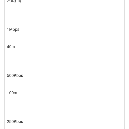
거리(m)
1Mbps
40m
500Kbps
100m
250Kbps