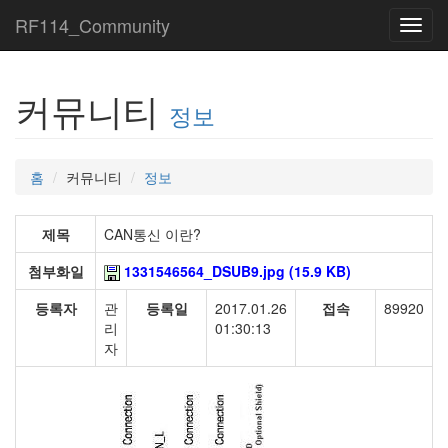
RF114_Community
Toggl
navig
커뮤니티
정보
홈
커뮤니티
정보
제목
CAN통신 이란?
첨부화일
1331546564_DSUB9.jpg (15.9 KB)
등록자
관
등록일
2017.01.26
접속
89920
리
01:30:13
자