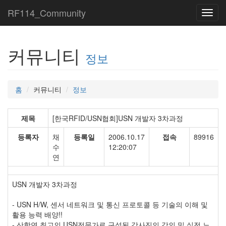
RF114_Community
Toggl
navig
커뮤니티
정보
홈
커뮤니티
정보
제목
[한국RFID/USN협회]USN 개발자 3차과정
등록자
채
등록일
2006.10.17
접속
89916
수
12:20:07
연
USN 개발자 3차과정
- USN H/W, 센서 네트워크 및 통신 프로토콜 등 기술의 이해 및
활용 능력 배양!!
- 산학연 최고의 USN전문가로 구성된 강사진의 강의 및 실전 노