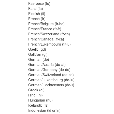
Faeroese (fo)
Farsi (fa)
Finnish (fi)
French (fr)
French/Belgium (fr-be)
French/France (fr-fr)
French/Switzerland (fr-ch)
French/Canada (fr-ca)
French/Luxembourg (fr-lu)
Gaelic (gd)
Galician (gl)
German (de)
German/Austria (de-at)
German/Germany (de-de)
German/Switzerland (de-ch)
German/Luxembourg (de-lu)
German/Liechtenstein (de-li)
Greek (el)
Hindi (hi)
Hungarian (hu)
Icelandic (is)
Indonesian (id or in)