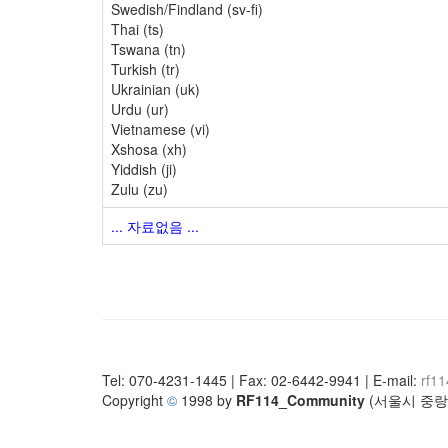
Swedish/Findland (sv-fi)
Thai (ts)
Tswana (tn)
Turkish (tr)
Ukrainian (uk)
Urdu (ur)
Vietnamese (vi)
Xshosa (xh)
Yiddish (ji)
Zulu (zu)
... 자료없음 ...
Tel: 070-4231-1445 | Fax: 02-6442-9941 | E-mail:
rf1
Copyright
©
1998 by
RF114_Community
(서울시 중랑구