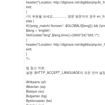
header("Location: http://digirave.net/digibbs/php/kr_
exit;
}
//이 부분을 보세요............... 영문 방문자의 경우 e
else {
if((!preg_match('/korean/', $GLOBALS[lang])) && (!pr
$lang = 'english';
SetCookie("lang",$lang,time()+(3600*24)*365,"/");
}
header("Location: http://digirave.net/digibbs/php/en_
exit;
}
?>
팁 참고 자료:
설명: $HTTP_ACCEPT_LANGUAGE의 모든 언어 
Afrikaans (af)
Albanian (sq)
Basque (eu)
Bulgarian (bg)
Byelorussian (be)