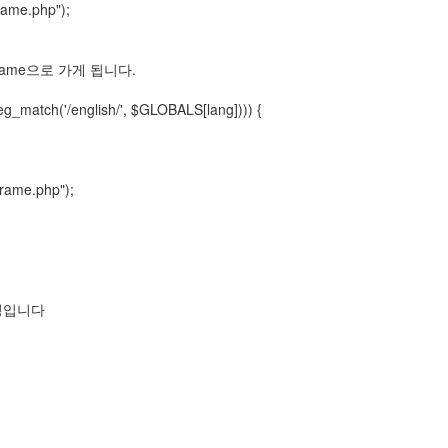
frame.php");
n_frame으로 가게 됩니다.
eg_match('/english/', $GLOBALS[lang]))) {
frame.php");
설정입니다