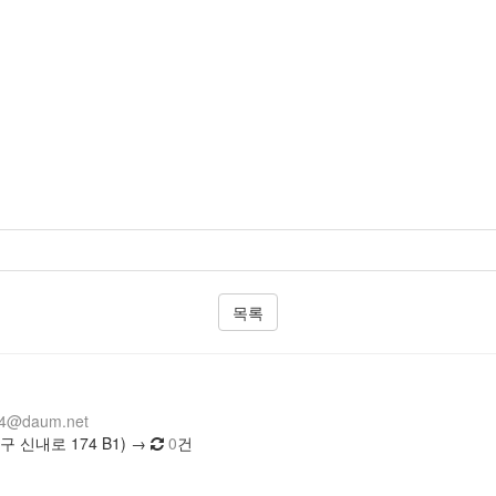
목록
14@daum.net
 신내로 174 B1) →
0
건