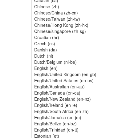
Catalan (ca)
Chinese (zh)
Chinese/China (zh-cn)
Chinese/Taiwan (zh-tw)
Chinese/Hong Kong (zh-hk)
Chinese/singapore (zh-sg)
Croatian (hr)
Czech (cs)
Danish (da)
Dutch (nl)
Dutch/Belgium (nl-be)
English (en)
English/United Kingdom (en-gb)
English/United Satates (en-us)
English/Australian (en-au)
English/Canada (en-ca)
English/New Zealand (en-nz)
English/Ireland (en-ie)
English/South Africa (en-za)
English/Jamaica (en-jm)
English/Belize (en-bz)
English/Trinidad (en-tt)
Estonian (et)