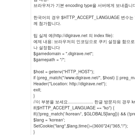
브라우저가 기본 encoding type을 서버에게 보내줍니
한국어의 경우 $HTTP_ACCEPT_LANGUAGE 변수는 "ko
께 첨가합니다.
팁 실제 예(http://digirave.net 의 index file):
예제 내용: 브라우저의 인코딩으로 쿠키 설정을 함으로
나 설정합니다
$gamedomain = ".digirave.net";
$gamepath = "/";
$host = getenv("HTTP_HOST");
if (preg_match("/www.digirave.net/", $host) || preg_m
Header("Location: http://digirave.net");
exit;
}
//이 부분을 보세요..................... 한글 방문자의 경
if($HTTP_ACCEPT_LANGUAGE == "ko") {
if((!preg_match('/korean/', $GLOBALS[lang])) && (!pr
$lang = 'korean';
SetCookie("lang",$lang,time()+(3600*24)*365,"/");
}