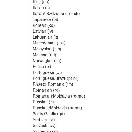
Irish (ga)
Italian (it)
Italian/ Switzerland (it-ch)
Japanese (ja)
Korean (ko)
Latvian (lv)
Lithuanian (lt)
Macedonian (mk)
Malaysian (ms)
Maltese (mt)
Norwegian (no)
Polish (pl)
Portuguese (pt)
Portuguese/Brazil (pt-br)
Rhaeto-Romanic (rm)
Romanian (ro)
Romanian/Moldavia (ro-mo)
Russian (ru)
Russian /Moldavia (ru-mo)
Scots Gaelic (gd)
Serbian (sr)
Slovack (sk)
Slovenian (sl)