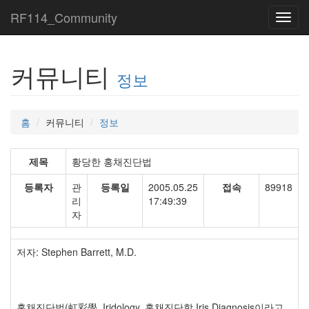
RF114_Community
Toggl
navig
커뮤니티
정보
홈
커뮤니티
정보
제목
황당한 홍채진단법
등록자
관
등록일
2005.05.25
접속
89918
리
17:49:39
자
저자: Stephen Barrett, M.D.
홍채진단법(虹彩學, Iridology, 홍채진단학 Iris Diagnosis이라고