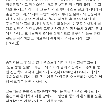
비롯되었다. 그 어린소년이 바로 홍채학의 아버지라 불리는 이그
낫츠 본 페크제리이다. 그는 1826년 부다페스트 근교 에게바에서
출생하였으며, 11세때 우연히 다리가 부러진 올빼미의 눈동자에
서 한가닥의 검은 선이 나타났다가 치료한 후 검은선 대신 희고
구불구불한 줄이 생겨난 것을 발견하였는데, 이것을 인상깊게 여
기고 있던 이 어린소년이 그후 의사가 되어 환자들의 질병과 홍채
에 나타나는 표시들과의 관계를 점진적으로 연구하여 눈을 통한
진단을 시작하였고, 이로부터 홍채학의 역사는 시작되었다.
(1861년)
홍채학은 그후 닐스 릴제 퀴스트에 의하여 더욱 발전하였는데
"눈을 통한 진찰"이라는 그의 저서가 영어로 번역되어 홍채를 통
한 진단학이 미국에 전해지게 되었다.(1890년대) 20세기에 와서
홍채학의 발전에 가장 큰 기여를 한 인물은 오스트리아 사람인 헨
리 에드워든 레인 박사이다.
그는 "눈을 통한 진단법-홍채학"이라는 책을 1904년 워싱턴에서
출간하여 홍채학에 대한 강의와 이 방법을 통하여 환자들을 진찰,
치료함으로 이 분야에 큰 기여를 하였다.