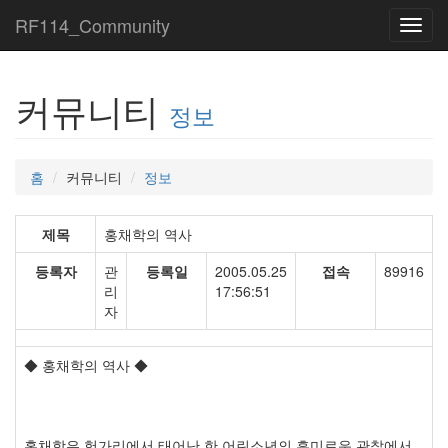
RF114_Community
Toggl
navig
커뮤니티
정보
홈
커뮤니티
정보
제목
홍채학의 역사
등록자
관
등록일
2005.05.25
접속
89916
리
17:56:51
자
◆ 홍채학의 역사 ◆
홍채학은 헝가리에서 태어난 한 어린소년의 흥미로운 관찰에서