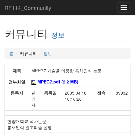
RF114_Community
Toggl
navig
커뮤니티
정보
홈
커뮤니티
정보
제목
MPEG7 기술을 이용한 홍채인식 논문
첨부화일
MPEG7.pdf (2.2 MB)
등록자
관
등록일
2005.04.18
접속
89932
리
10:16:26
자
한양대학교 석사논문
홍채인식 알고리즘 설명