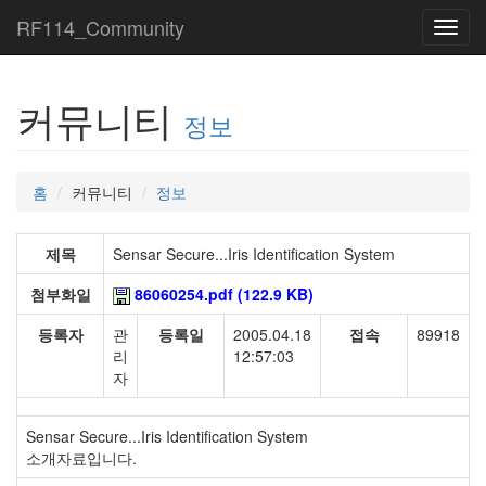
RF114_Community
Toggl
navig
커뮤니티
정보
홈
커뮤니티
정보
제목
Sensar Secure...Iris Identification System
첨부화일
86060254.pdf (122.9 KB)
등록자
관
등록일
2005.04.18
접속
89918
리
12:57:03
자
Sensar Secure...Iris Identification System
소개자료입니다.