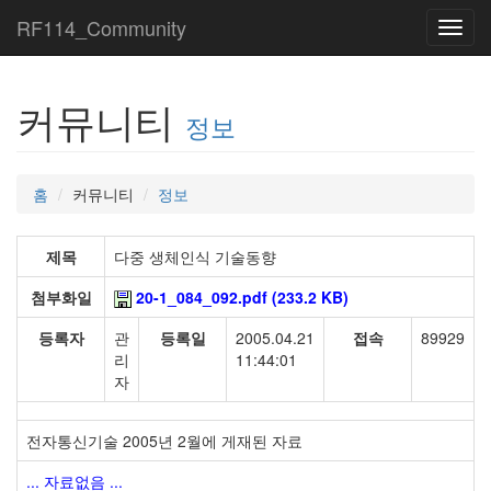
RF114_Community
Toggl
navig
커뮤니티
정보
홈
커뮤니티
정보
제목
다중 생체인식 기술동향
첨부화일
20-1_084_092.pdf (233.2 KB)
등록자
관
등록일
2005.04.21
접속
89929
리
11:44:01
자
전자통신기술 2005년 2월에 게재된 자료
... 자료없음 ...