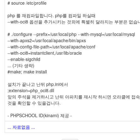
# source /etc/profile
php 를 재컴파일합니다. php를 컴파일 하실때
--with-oci8 옵션을 추가시키는 것외에 특별히 달라지는 부분은 없습
# ./configure --prefix=/usr/local/php --with-mysql=/usr/local/mysql
--with-apxs2=/usr/local/apache/bin/apxs
--with-config-file-path=/usr/local/apache/conf
--with-oci8=instantclient,/usr/lib/oracle
--enable-sigchild
... (기타 생략)
#make; make install
설치가 끝나고 난뒤 php.ini에서
;extension=php_oci8.dll
앞의 주석을 제거하시고 난뒤 아파치를 재시작 하시면 오라클에 접
것을 확인할 수 있을겁니다.
- PHPSCHOOL ID(kinami) 제공 -
... 자료없음 ...