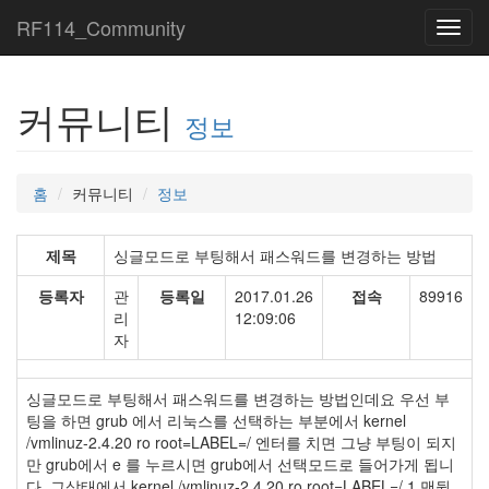
RF114_Community
Toggl
navig
커뮤니티
정보
홈
커뮤니티
정보
제목
싱글모드로 부팅해서 패스워드를 변경하는 방법
등록자
관
등록일
2017.01.26
접속
89916
리
12:09:06
자
싱글모드로 부팅해서 패스워드를 변경하는 방법인데요 우선 부
팅을 하면 grub 에서 리눅스를 선택하는 부분에서 kernel
/vmlinuz-2.4.20 ro root=LABEL=/ 엔터를 치면 그냥 부팅이 되지
만 grub에서 e 를 누르시면 grub에서 선택모드로 들어가게 됩니
다. 그상태에서 kernel /vmlinuz-2.4.20 ro root=LABEL=/ 1 맨뒷