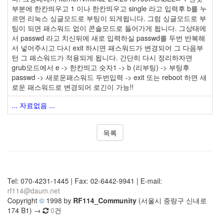
부분에 한칸띄우고 1 이나 한칸띄우고 single 라고 입력후 b를 누
르면 리눅스 싱글모드로 부팅이 되게됩니다. 그럼 싱글모드로 부
팅이 되면 패스워드 없이 콘솔모드로 들어가게 됩니다. 그상태에
서 passwd 라고 치신뒤에 새로 입력하실 passwd를 두번 반복해
서 넣어주시고 다시 exit 하시면 패스워드가 변경되어 그 다음부
턴 그 패스워드가 적용되게 됩니다. 간단히 다시 정리하자면
grub모드에서 e -> 한칸띄고 숫자1 -> b (리부팅) -> 부팅후
passwd -> 새로운패스워드 두번입력 -> exit 또는 reboot 하면 새
로운 패스워드로 변경되어 로긴이 가능!!
... 자료없음 ...
목록
Tel: 070-4231-1445 | Fax: 02-6442-9941 | E-mail:
rf114@daum.net
Copyright
©
1998 by
RF114_Community
(서울시 중랑구 신내로
174 B1) →
0
건