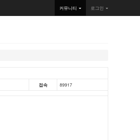
커뮤니티
로그인
접속
89917