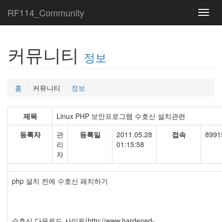
RF114_Community
Toggl
navig
커뮤니티
정보
홈
커뮤니티
정보
제목
Linux PHP 보안프로그램 수호신 설치관련
등록자
관
등록일
2011.05.28
접속
8991
리
01:15:58
자
php 설치 전에 수호신 패치하기
수호신 다운로드 사이트(http://www.hardened-