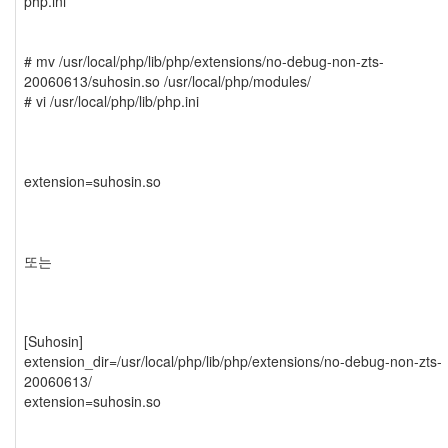
php.ini
# mv /usr/local/php/lib/php/extensions/no-debug-non-zts-
20060613/suhosin.so /usr/local/php/modules/
# vi /usr/local/php/lib/php.ini
extension=suhosin.so
또는
[Suhosin]
extension_dir=/usr/local/php/lib/php/extensions/no-debug-non-zts-
20060613/
extension=suhosin.so