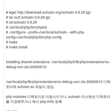
# wget http://download.suhosin.org/suhosin-0.9.29.tgz
# tar xvzf suhosin-0.9.29.tgz
# cd suhosin-0.9.29
# /usr/local/php/bin/phpize
# ./configure --prefix=/usr/local/suhosin --with-php-
config=/usr/local/php/bin/php-config
# make
# make install
Installing shared extensions: /usr/local/php5/lib/php/extensions/no-
debug-non-zts-20060613/
/usr/local/php/lib/php/extensions/no-debug-non-zts-20060613 디렉
토리에 suhosin.so 파일이 생성.
php modules 디렉토리로 이동시키거나, suhosin 익스텐션 디렉토리
를 지정해주거나 해서 php.ini에 등록.