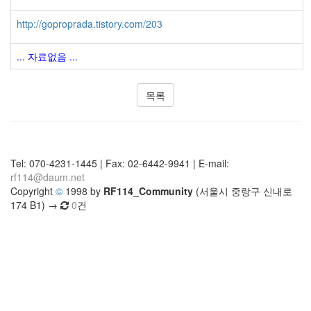
http://goproprada.tistory.com/203
... 자료없음 ...
목록
Tel: 070-4231-1445 | Fax: 02-6442-9941 | E-mail:
rf114@daum.net
Copyright
©
1998 by
RF114_Community
(서울시 중랑구 신내로
174 B1) →
0
건