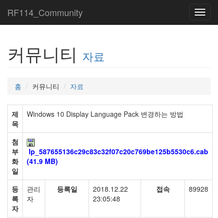
RF114_Community
Toggl
navig
커뮤니티
자료
홈
커뮤니티
자료
제
Windows 10 Display Language Pack 변경하는 방법
목
첨
부
lp_587655136c29c83c32f07c20c769be125b5530c6.cab
화
(41.9 MB)
일
등
관리
등록일
2018.12.22
접속
89928
록
자
23:05:48
자