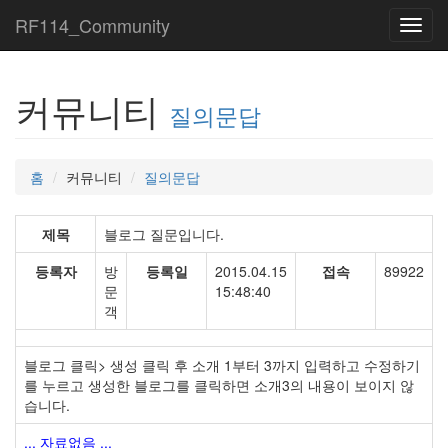
RF114_Community
Toggl
navig
커뮤니티
질의문답
홈
커뮤니티
질의문답
제목
블로그 질문입니다.
등록자
방
등록일
2015.04.15
접속
89922
문
15:48:40
객
블로그 클릭> 생성 클릭 후 소개 1부터 3까지 입력하고 수정하기
를 누르고 생성한 블로그를 클릭하면 소개3의 내용이 보이지 않
습니다.
... 자료없음 ...