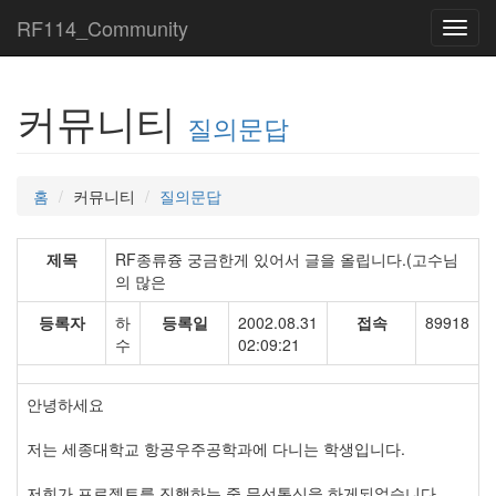
RF114_Community
Toggl
navig
커뮤니티
질의문답
홈
커뮤니티
질의문답
제목
RF종류즁 궁금한게 있어서 글을 올립니다.(고수님
의 많은
등록자
하
등록일
2002.08.31
접속
89918
수
02:09:21
안녕하세요
저는 세종대학교 항공우주공학과에 다니는 학생입니다.
저희가 프로젝트를 진행하는 중 무선통신을 하게되었습니다.