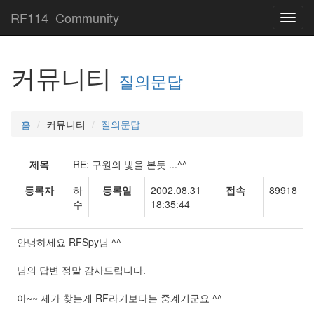
RF114_Community
Toggl
navig
커뮤니티
질의문답
홈
커뮤니티
질의문답
제목
RE: 구원의 빛을 본듯 ...^^
등록자
하
등록일
2002.08.31
접속
89918
수
18:35:44
안녕하세요 RFSpy님 ^^
님의 답변 정말 감사드립니다.
아~~ 제가 찾는게 RF라기보다는 중계기군요 ^^