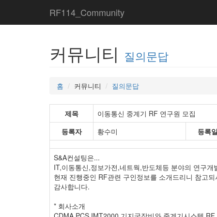
RF114_Community
커뮤니티
질의문답
홈
커뮤니티
질의문답
제목
이동통신 중계기 RF 연구원 모집
등록자
황수미
등록
S&A컨설팅은...
IT,이동통신,정보가전,네트웍,반도체등 분야의 연구개
현재 진행중인 RF관련 구인정보를 소개드리니 참고되
감사합니다.
* 회사소개
CDMA,PCS,IMT2000 기지국장비와 중계기시스템 R