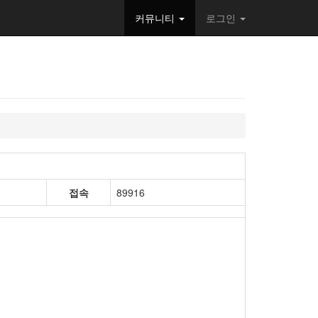
커뮤니티
로그인
접속
89916