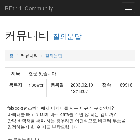
RF114_Community
Toggl
navig
커뮤니티
질의문답
홈
커뮤니티
질의문답
제목
질문 있습니다.
등록자
rfpower
등록일
2003.02.19
접속
89918
12:18:07
fsk(ook)변조방식에서 바렉터를 써는 이유가 무엇인지?
바렉터를 빼고 x-tal에 바로 data를 주면 않 되는 겁니까?
만약 바렉터를 써야 하는 경우라면 어떤식으로 바렉터 부품을
결정하는지 한 수 지도 부탁드립니다.
꼭 부탁드립니다.