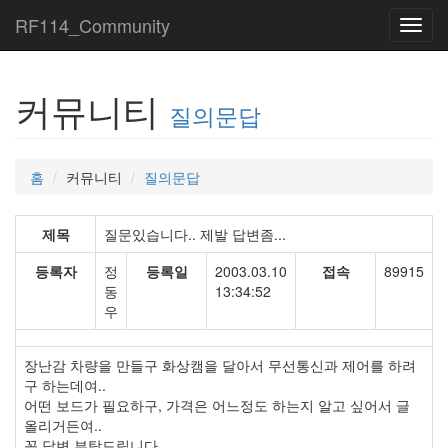
RF114_Community
Toggl
navig
커뮤니티
질의문답
홈
커뮤니티
질의문답
제목
질문있습니다.. 제발 답변좀...
등록자
정
등록일
2003.03.10
접속
89915
동
13:34:52
우
장난감 차량을 만들구 화상캠을 달아서 무선통신과 제어를 하려
구 하는데여..
어떤 보드가 필요하구, 가격은 어느정도 하는지 알고 싶어서 글
올리거든여..
꼭 답변 부탁드립니다...