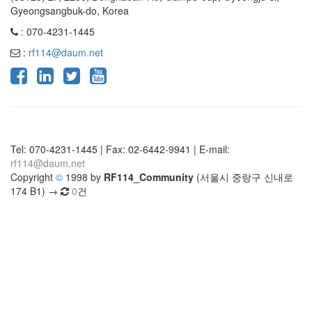
Gyeongsangbuk-do, Korea
: 070-4231-1445
:
rf114@daum.net
Tel: 070-4231-1445 | Fax: 02-6442-9941 | E-mail:
rf114@daum.net
Copyright
©
1998 by
RF114_Community
(서울시 중랑구 신내로
174 B1) →
0
건