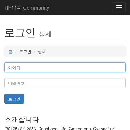
RF114_Community
Toggl
navig
로그인
상세
홈
로그인
상세
로그인
소개합니다
(38125) 2F, 2256, Donghaean-Ro, Gampo-eup, Gyeongju-si,