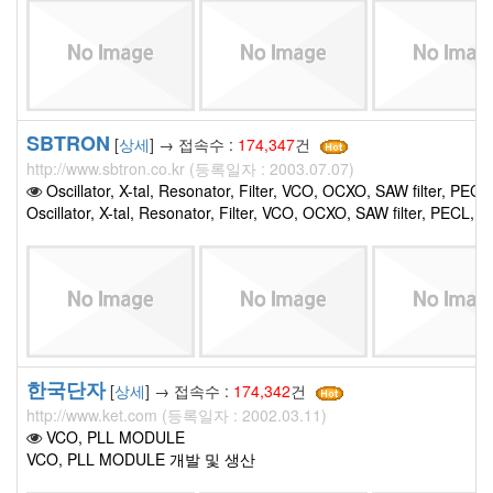
SBTRON
[
상세
] → 접속수 :
174,347
건
http://www.sbtron.co.kr (등록일자 : 2003.07.07)
Oscillator, X-tal, Resonator, Filter, VCO, OCXO, SAW filter,
Oscillator, X-tal, Resonator, Filter, VCO, OCXO, SAW filter
한국단자
[
상세
] → 접속수 :
174,342
건
http://www.ket.com (등록일자 : 2002.03.11)
VCO, PLL MODULE
VCO, PLL MODULE 개발 및 생산