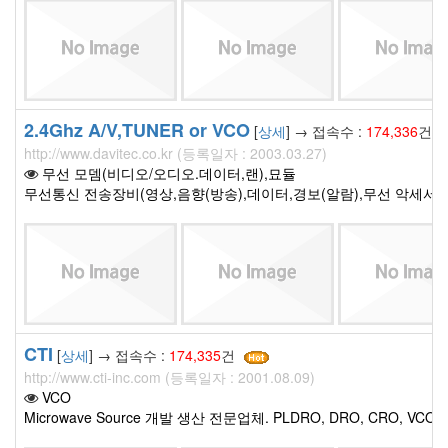
2.4Ghz A/V,TUNER or VCO
[
상세
] → 접속수 :
174,336
건
http://www.davitec.co.kr (등록일자 : 2003.03.27)
무선 모뎀(비디오/오디오.데이터,랜),묘듈
무선통신 전송장비(영상,음향(방송),데이터,경보(알람),무선 악세서
CTI
[
상세
] → 접속수 :
174,335
건
http://www.cti-inc.com (등록일자 : 2001.08.09)
VCO
Microwave Source 개발 생산 전문업체. PLDRO, DRO, CRO, VC