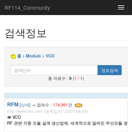
RF114_Community
Toggl
navig
검색정보
홈
>
Module
>
VCO
정보검색
총 자료수 :
9
(
1 / 1
)
RFM
[
상세
] → 접속수 :
174,361
건
http://www.rfm.com (등록일자 : 2001.08.09)
VCO
RF 관련 각종 모듈 설계 생산업체. 세계적으로 알려진 무선모듈 생