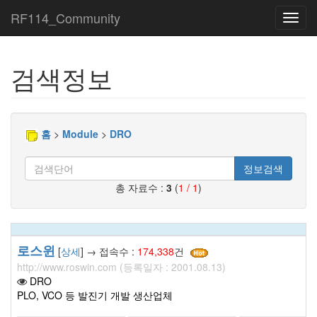
RF114_Community
Toggl
navig
검색정보
홈
>
Module
>
DRO
정보검색
총 자료수 :
3
(
1 / 1
)
로스윈
[
상세
] → 접속수 :
174,338
건
http://www.roswin.com (등록일자 : 2001.08.13)
DRO
PLO, VCO 등 발진기 개발 생산업체