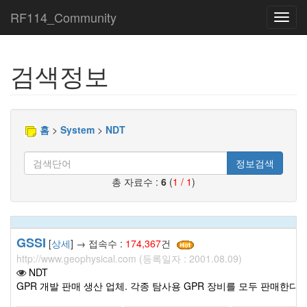
RF114_Community
Toggl
navig
검색정보
홈
>
System
>
NDT
정보검색
총 자료수 :
6
(
1 / 1
)
GSSI
[
상세
] → 접속수 :
174,367
건
http://www.geophysical.com (등록일자 : 2001.08.09)
NDT
GPR 개발 판매 생산 업체. 각종 탐사용 GPR 장비를 모두 판매한다.