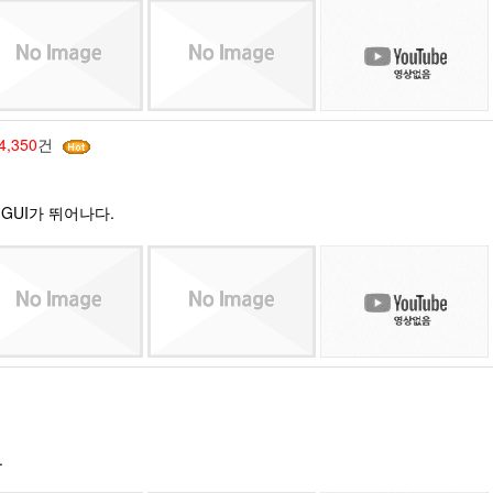
4,350
건
며 GUI가 뛰어나다.
.