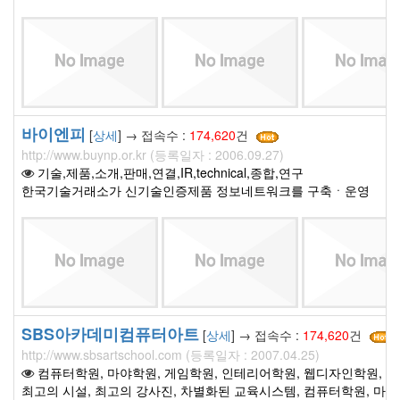
바이엔피
[
상세
] → 접속수 :
174,620
건
http://www.buynp.or.kr (등록일자 : 2006.09.27)
기술,제품,소개,판매,연결,IR,technical,종합,연구
한국기술거래소가 신기술인증제품 정보네트워크를 구축ㆍ운영
SBS아카데미컴퓨터아트
[
상세
] → 접속수 :
174,620
건
http://www.sbsartschool.com (등록일자 : 2007.04.25)
컴퓨터학원, 마야학원, 게임학원, 인테리어학원, 웹디자인학원, M
최고의 시설, 최고의 강사진, 차별화된 교육시스템, 컴퓨터학원, 마야