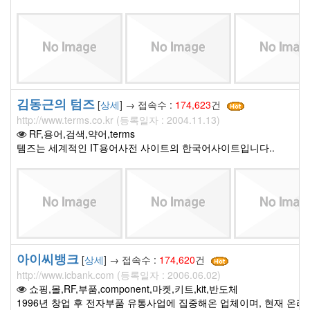
김동근의 텀즈
[
상세
] → 접속수 :
174,623
건
http://www.terms.co.kr (등록일자 : 2004.11.13)
RF,용어,검색,약어,terms
템즈는 세계적인 IT용어사전 사이트의 한국어사이트입니다..
아이씨뱅크
[
상세
] → 접속수 :
174,620
건
http://www.icbank.com (등록일자 : 2006.06.02)
쇼핑,몰,RF,부품,component,마켓,키트,kit,반도체
1996년 창업 후 전자부품 유통사업에 집중해온 업체이며, 현재 온