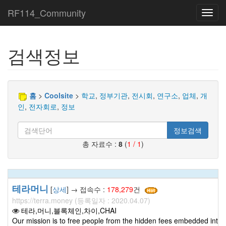
RF114_Community
Toggl
navig
검색정보
홈
>
Coolsite
>
학교
,
정부기관
,
전시회
,
연구소
,
업체
,
개
인
,
전자회로
,
정보
정보검색
총 자료수 :
8
(
1 / 1
)
테라머니
[
상세
] → 접속수 :
178,279
건
https://terra.money (등록일자 : 2020.04.07)
테라,머니,블록체인,차이,CHAI
Our mission is to free people from the hidden fees embedded into 