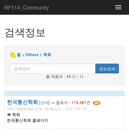
RF114_Community
Toggl
navig
검색정보
홈
>
Others
>
학회
정보검색
총 자료수 :
11
(
1 / 1
)
한국통신학회
[
상세
] → 접속수 :
174,487
건
http://www.kics.or.kr (등록일자 : 2001.08.13)
학회
한국통신학회 홈페이지