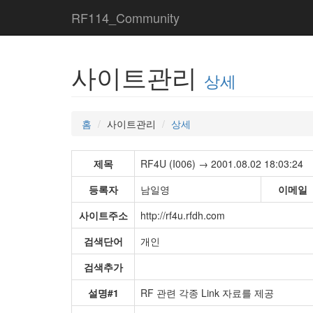
RF114_Community
사이트관리
상세
홈
사이트관리
상세
제목
RF4U (I006) → 2001.08.02 18:03:24
등록자
남일영
이메일
사이트주소
http://rf4u.rfdh.com
검색단어
개인
검색추가
설명#1
RF 관련 각종 Link 자료를 제공