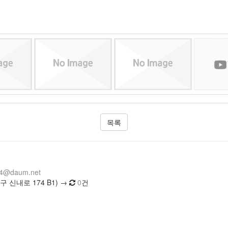
목록
14@daum.net
 신내로 174 B1) →
0
건