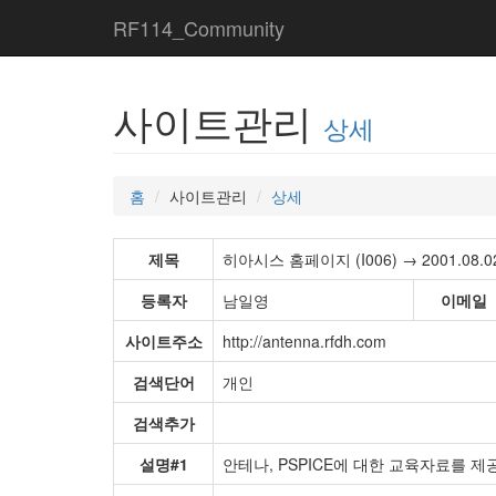
RF114_Community
사이트관리
상세
홈
사이트관리
상세
제목
히아시스 홈페이지 (I006) → 2001.08.02 
등록자
남일영
이메일
사이트주소
http://antenna.rfdh.com
검색단어
개인
검색추가
설명#1
안테나, PSPICE에 대한 교육자료를 제