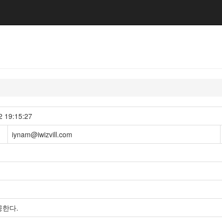
19:15:27
iynam@iwizvill.com
공한다.