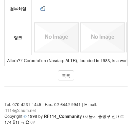
첨부화일
링크
Altera?? Corporation (Nasdaq: ALTR), founded in 1983, is a world le
목록
Tel: 070-4231-1445 | Fax: 02-6442-9941 | E-mail:
rf114@daum.net
Copyright
©
1998 by
RF114_Community
(서울시 중랑구 신내로
174 B1) →
0
건