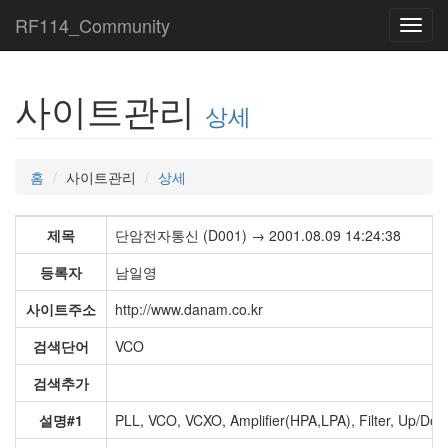
RF114_Community
Toggl
navig
사이트관리
상세
홈
사이트관리
상세
제목
단암전자통신 (D001) → 2001.08.09 14:24:38
등록자
남일영
사이트주소
http://www.danam.co.kr
검색단어
VCO
검색추가
설명#1
PLL, VCO, VCXO, Amplifier(HPA,LPA), Filter, Up/D