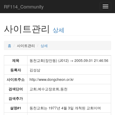
RF114_Community
Toggl
navig
사이트관리
상세
홈
사이트관리
상세
제목
동천교회(장안동) (J012) → 2005.09.01 21:46:56
등록자
김성삼
사이트주소
http://www.dongcheon.or.kr
검색단어
교회,예수교장로회,동천
검색추가
설명#1
동천교회는 1977년 4월 3일 개척된 교회이며