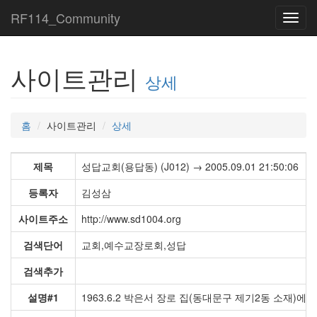
RF114_Community
Toggl
navig
사이트관리
상세
홈
사이트관리
상세
제목
성답교회(용답동) (J012) → 2005.09.01 21:50:06
등록자
김성삼
사이트주소
http://www.sd1004.org
검색단어
교회,예수교장로회,성답
검색추가
설명#1
1963.6.2 박은서 장로 집(동대문구 제기2동 소재)에