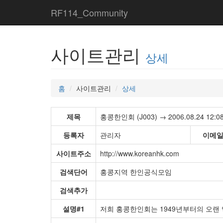
RF114_Community
사이트관리
상세
홈
사이트관리
상세
제목
홍콩한인회 (J003) → 2006.08.24 12:08
등록자
관리자
이메
사이트주소
http://www.koreanhk.com
검색단어
홍콩지역 한인공식모임
검색추가
설명#1
저희 홍콩한인회는 1949년부터의 오랜