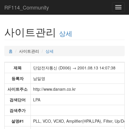
RF114_Community
Toggl
navig
사이트관리
상세
홈
사이트관리
상세
제목
단암전자통신 (D006) → 2001.08.13 14:07:38
등록자
남일영
사이트주소
http://www.danam.co.kr
검색단어
LPA
검색추가
설명#1
PLL, VCO, VCXO, Amplifier(HPA,LPA), Filter, Up/D